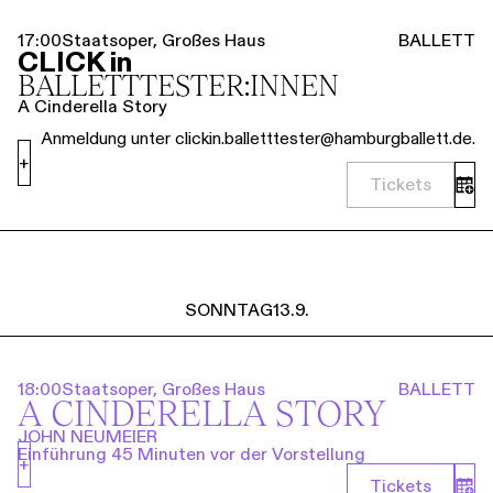
17:00
Staatsoper, Großes Haus
BALLETT
CLICK in
BALLETT­TESTER:INNEN
A Cinderella Story
Anmeldung unter clickin.balletttester@hamburgballett.de.
+
Tickets
SONNTAG
13.9.
18:00
Staatsoper, Großes Haus
BALLETT
A CINDERELLA STORY
JOHN NEUMEIER
Einführung 45 Minuten vor der Vorstellung
+
Tickets