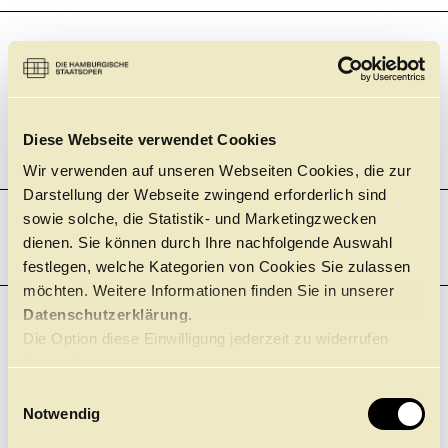
19:00
Staatsoper, Großes Haus
BALLETT
DIE KAMELIEN­DAME
JOHN NEUMEIER
Einführung 45 Minuten vor der Vorstellung
+
Diese Webseite verwendet Cookies
Tickets
Wir verwenden auf unseren Webseiten Cookies, die zur
Darstellung der Webseite zwingend erforderlich sind
sowie solche, die Statistik- und Marketingzwecken
dienen. Sie können durch Ihre nachfolgende Auswahl
DONNERSTAG
22.10.
festlegen, welche Kategorien von Cookies Sie zulassen
möchten. Weitere Informationen finden Sie in unserer
Datenschutzerklärung.
19:00
BALLETT
Die Option diese Einwilligung jederzeit zu widerrufen
Ballettzentrum Hamburg – John Neumeier
CLICK in
finden Sie
TANZ FÜR MICH
hier.
E
Notwendig
Wir informieren im Servicebereich der Website über aktuelle
i
Vorverkaufstermine.
n
+