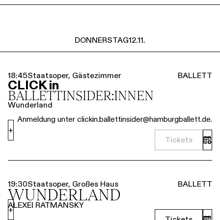
DONNERSTAG
12.11.
18:45
Staatsoper, Gästezimmer
BALLETT
CLICK in
BALLETT­INSIDER:INNEN
Wunderland
Anmeldung unter clickin.ballettinsider@hamburgballett.de.
+
Tickets
19:30
Staatsoper, Großes Haus
BALLETT
WUNDERLAND
ALEXEI RATMANSKY
+
Tickets