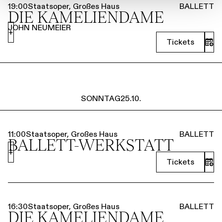
19:00
Staatsoper, Großes Haus
BALLETT
DIE KAMELIEN­DAME
JOHN NEUMEIER
+
Tickets
SONNTAG
25.10.
11:00
Staatsoper, Großes Haus
BALLETT
BALLETT-WERKSTATT
+
Tickets
16:30
Staatsoper, Großes Haus
BALLETT
DIE KAMELIEN­DAME