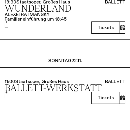
19:30
Staatsoper, Großes Haus
BALLETT
WUNDERLAND
ALEXEI RATMANSKY
Familieneinführung um 18:45
+
Tickets
SONNTAG
22.11.
11:00
Staatsoper, Großes Haus
BALLETT
BALLETT-WERKSTATT
+
Tickets