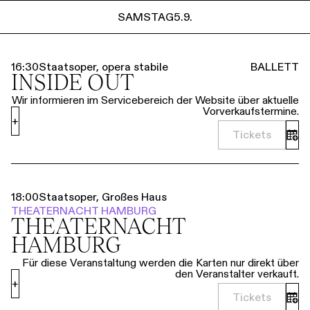
Führungen
Jobs
Kontakt
SAMSTAG
5.9.
SAMSTAG
5.9.
16:30
Staatsoper, opera stabile
BALLETT
INSIDE OUT
Wir informieren im Servicebereich der Website über aktuelle
Vorverkaufstermine.
+
Tickets
18:00
Staatsoper, Großes Haus
THEATERNACHT HAMBURG
THEATER­NACHT
HAMBURG
Für diese Veranstaltung werden die Karten nur direkt über
den Veranstalter verkauft.
+
Tickets