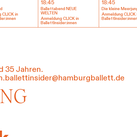
SERVICE
18:45
18:45
nd
Ballettabend NEUE
Die kleine Meerjun
WELTEN
DANKE
MEIN KONTO
 CLICK in
Anmeldung CLICK 
der:innen
Anmeldung CLICK in
BallettInsider:inne
eise
Ihr Besuch
Abos
Führungen
Job
BallettInsider:innen
d 35 Jahren.
n.ballettinsider@hamburgballett.de
UNG