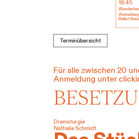
i
18:45
Wunderla
g
Anmeldung
u
BallettInsi
Tickets & Pr
n
g
s
Terminübersicht
a
u
s
Für alle zwischen 20 un
w
a
Anmeldung unter clicki
h
BESETZ
l
Dramaturgie
Nathalia Schmidt