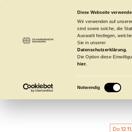
DIE HAMBURGISCHE STAATSOPER
Diese Webseite verwende
Wir verwenden auf unseren
sind sowie solche, die St
Auswahl festlegen, welche
Sie in unserer
Datenschutzerklärung.
Die Option diese Einwilligu
Balle
hier.
E
Notwendig
i
n
w
Spielzeit 2026/20
i
l
l
Do 12.11
Oper