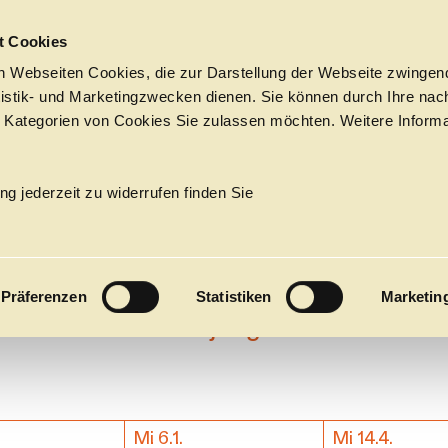
Sprungmarken
t Cookies
 Webseiten Cookies, die zur Darstellung der Webseite zwingend
atistik- und Marketingzwecken dienen. Sie können durch Ihre nac
 Kategorien von Cookies Sie zulassen möchten. Weitere Informa
CLICK in
PROGRAMM
Tickets &
→
BALLETT
Suche
Ihr Besuch
Termine
ng jederzeit zu widerrufen finden Sie
KALENDER
tt­Insider
PROGRAM
Präferenzen
Statistiken
Marketin
Alle
Oper
Ballett
Konzert
CLICK in – für junge Menschen
ÜBER UNS
27
Premieren
Repertoire
Konzerte
Fes
.
Mi 6.1.
Mi 14.4.
Termine & Tickets
Ballett
Orchester
Die Hamburgische Staa