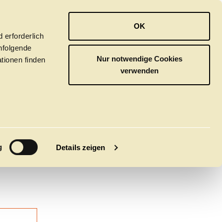
OPER
BALLETT
ORCHESTER
OK
 erforderlich
hfolgende
Nur notwendige Cookies
tionen finden
verwenden
:innen
M
g
Details zeigen
tivals
CLICK in
tsoper