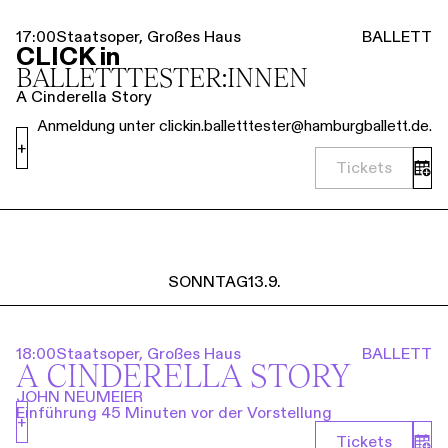
17:00
Staatsoper, Großes Haus
BALLETT
CLICK in
BALLETT­TESTER:INNEN
A Cinderella Story
Anmeldung unter clickin.balletttester@hamburgballett.de.
+
Tickets
SONNTAG
13.9.
18:00
Staatsoper, Großes Haus
BALLETT
A CINDERELLA STORY
JOHN NEUMEIER
Einführung 45 Minuten vor der Vorstellung
+
Tickets