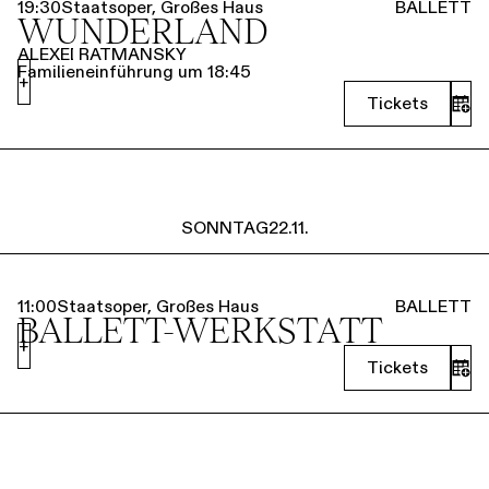
19:30
Staatsoper, Großes Haus
BALLETT
WUNDERLAND
ALEXEI RATMANSKY
Familieneinführung um 18:45
+
Tickets
SONNTAG
22.11.
11:00
Staatsoper, Großes Haus
BALLETT
BALLETT-WERKSTATT
+
Tickets