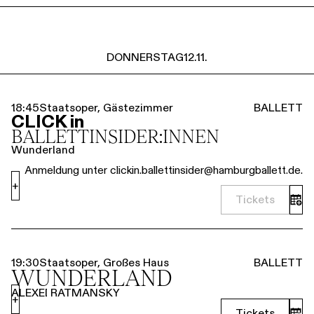
DONNERSTAG
12.11.
18:45
Staatsoper, Gästezimmer
BALLETT
CLICK in
BALLETT­INSIDER:INNEN
Wunderland
Anmeldung unter clickin.ballettinsider@hamburgballett.de.
+
Tickets
19:30
Staatsoper, Großes Haus
BALLETT
WUNDERLAND
ALEXEI RATMANSKY
+
Tickets