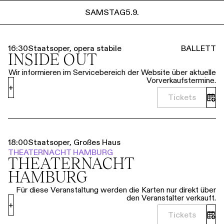
Führungen
Jobs
Kontakt
SAMSTAG
5.9.
SAMSTAG
5.9.
16:30
Staatsoper, opera stabile
BALLETT
INSIDE OUT
Wir informieren im Servicebereich der Website über aktuelle
Vorverkaufstermine.
+
Tickets
18:00
Staatsoper, Großes Haus
THEATERNACHT HAMBURG
THEATER­NACHT
HAMBURG
Für diese Veranstaltung werden die Karten nur direkt über
den Veranstalter verkauft.
+
Tickets