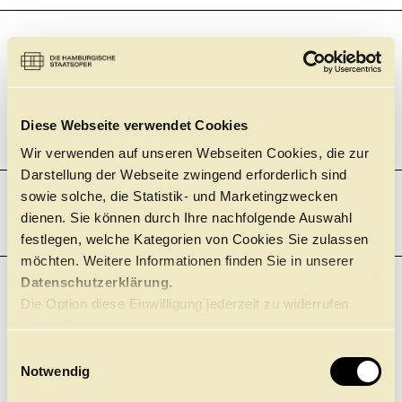
19:00
Staatsoper, Großes Haus
BALLETT
DIE KAMELIEN­DAME
JOHN NEUMEIER
Einführung 45 Minuten vor der Vorstellung
+
Diese Webseite verwendet Cookies
Tickets
Wir verwenden auf unseren Webseiten Cookies, die zur
Darstellung der Webseite zwingend erforderlich sind
sowie solche, die Statistik- und Marketingzwecken
dienen. Sie können durch Ihre nachfolgende Auswahl
DONNERSTAG
22.10.
festlegen, welche Kategorien von Cookies Sie zulassen
möchten. Weitere Informationen finden Sie in unserer
Datenschutzerklärung.
19:00
BALLETT
Die Option diese Einwilligung jederzeit zu widerrufen
Ballettzentrum Hamburg – John Neumeier
CLICK in
finden Sie
TANZ FÜR MICH
hier.
E
Notwendig
Wir informieren im Servicebereich der Website über aktuelle
i
Vorverkaufstermine.
n
+