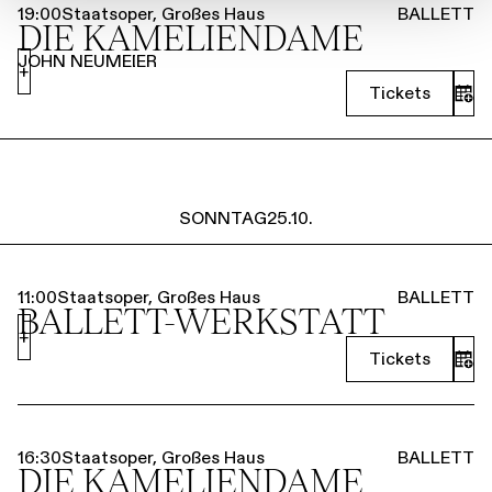
19:00
Staatsoper, Großes Haus
BALLETT
DIE KAMELIEN­DAME
JOHN NEUMEIER
+
Tickets
SONNTAG
25.10.
11:00
Staatsoper, Großes Haus
BALLETT
BALLETT-WERKSTATT
+
Tickets
16:30
Staatsoper, Großes Haus
BALLETT
DIE KAMELIEN­DAME