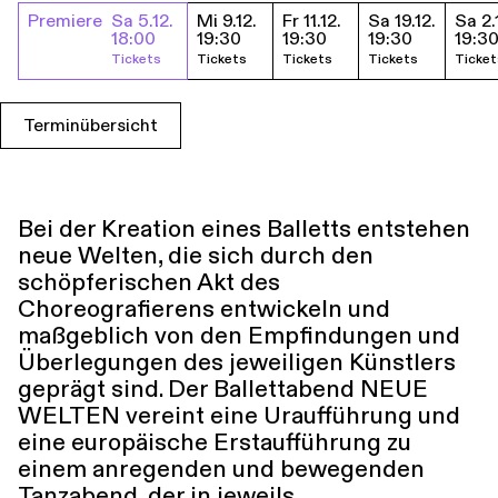
Premiere
Sa 5.12.
Mi 9.12.
Fr 11.12.
Sa 19.12.
Sa 2.
Führungen
Jobs
Kontakt
Termine & Tickets
18:00
19:30
19:30
19:30
19:3
Tickets
Tickets
Tickets
Tickets
Ticket
Terminübersicht
Bei der Kreation eines Balletts entstehen
neue Welten, die sich durch den
schöpferischen Akt des
Choreografierens entwickeln und
maßgeblich von den Empfindungen und
Überlegungen des jeweiligen Künstlers
geprägt sind. Der Ballettabend NEUE
WELTEN vereint eine Uraufführung und
eine europäische Erstaufführung zu
einem anregenden und bewegenden
Tanzabend, der in jeweils