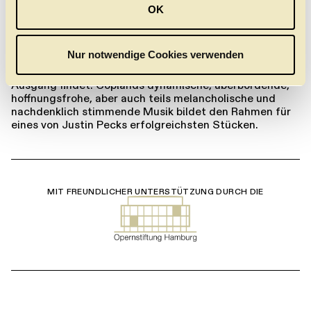
Tanz um. Dabei bleibt sein Stück komplett ohne
OK
s
Handlung. Stattdessen setzt er auf Bilder und
Assoziationen, die ihn seit jeher als Künstler
w
beschäftigen: von einer egalitären Gemeinschaft, in der
a
Nur notwendige Cookies verwenden
jede:r zur Geltung kommt und die auch in Momenten
h
der Unsicherheit oder des Konflikts einen harmonischen
l
Ausgang findet. Coplands dynamische, überbordende,
hoffnungsfrohe, aber auch teils melancholische und
nachdenklich stimmende Musik bildet den Rahmen für
eines von Justin Pecks erfolgreichsten Stücken.
MIT FREUNDLICHER UNTERSTÜTZUNG DURCH DIE