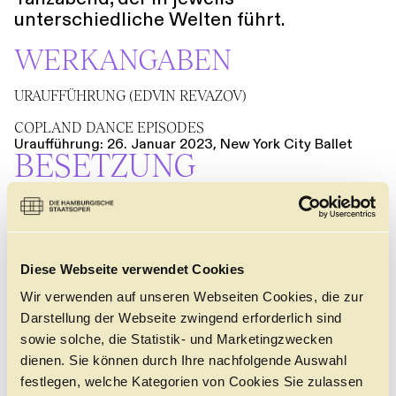
unterschiedliche Welten führt.
WERKANGABEN
URAUFFÜHRUNG (EDVIN REVAZOV)
COPLAND DANCE EPISODES
Uraufführung: 26. Januar 2023, New York City Ballet
BESETZUNG
Orchester
Philhar­mo­nisches Staats­orchester Hamburg
URAUFFÜHRUNG (EDVIN
Diese Webseite verwendet Cookies
+
REVAZOV)
Wir verwenden auf unseren Webseiten Cookies, die zur
Darstellung der Webseite zwingend erforderlich sind
COPLAND DANCE EPISODES
+
sowie solche, die Statistik- und Marketingzwecken
DAS STÜCK
dienen. Sie können durch Ihre nachfolgende Auswahl
festlegen, welche Kategorien von Cookies Sie zulassen