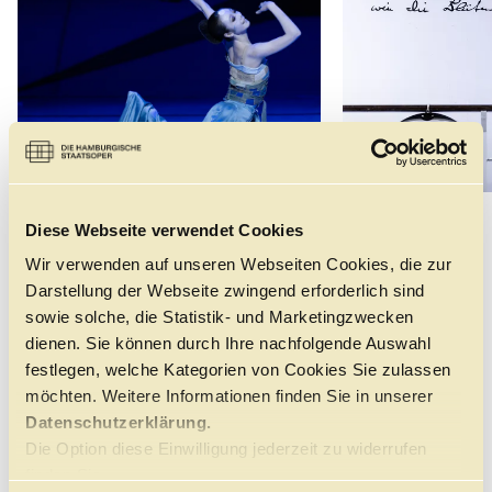
©
Diese Webseite verwendet Cookies
DAS STÜCK
Wir verwenden auf unseren Webseiten Cookies, die zur
Darstellung der Webseite zwingend erforderlich sind
sowie solche, die Statistik- und Marketingzwecken
SPIELSTÄTTE
Staatsoper, Großes Haus
dienen. Sie können durch Ihre nachfolgende Auswahl
DAUER
festlegen, welche Kategorien von Cookies Sie zulassen
150 Min
möchten. Weitere Informationen finden Sie in unserer
PAUSE
1 Pause / 1. Teil: 75 Minuten, 2. Teil: 45 Minuten
Datenschutzerklärung.
ALTERSEMPFEHLUNG
Die Option diese Einwilligung jederzeit zu widerrufen
Ab 13 Jahren / Klasse 8
finden Sie