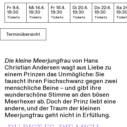
Führungen
Jobs
Kontakt
Fr 9.4.
Mi 14.4.
Fr 16.4.
Di 20.4.
Do 22.4.
Sa 24
Termine & Tickets
19:30
19:30
19:30
19:30
19:30
19:3
Tickets
Tickets
Tickets
Tickets
Tickets
Ticke
Terminübersicht
Die kleine Meerjungfrau
von Hans
Christian Andersen wagt aus Liebe zu
einem Prinzen das Unmögliche: Sie
tauscht ihren Fischschwanz gegen zwei
menschliche Beine – und gibt ihre
wunderschöne Stimme an den bösen
Meerhexer ab. Doch der Prinz liebt eine
andere, und der Traum der kleinen
Meerjungfrau geht nicht in Erfüllung.