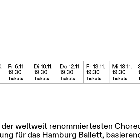
0.
Fr 6.11.
Di 10.11.
Do 12.11.
Fr 13.11.
Mi 18.11.
Termine & Tickets
19:30
19:30
19:30
19:30
19:30
Tickets
Tickets
Tickets
Tickets
Tickets
T
r der weltweit renommiertesten Choreo
ung für das Hamburg Ballett, basierend