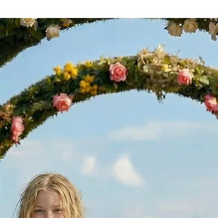
SERVICE
DANKE
MEIN KONTO
eise
Ihr Besuch
Abos
Führungen
Job