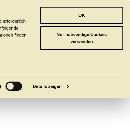
OPER
BALLETT
ORCHESTER
OK
 erforderlich
hfolgende
Nur notwendige Cookies
tionen finden
verwenden
AND
M
g
Details zeigen
tivals
CLICK in
tsoper