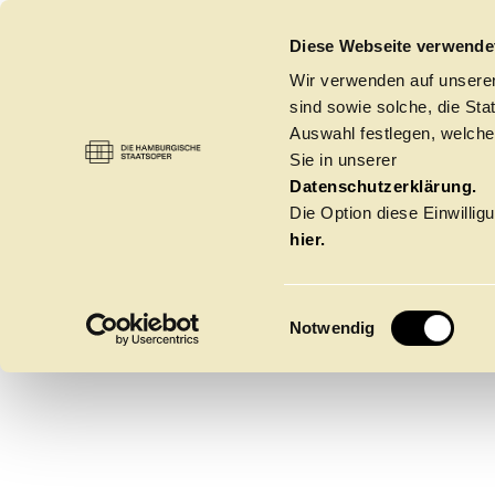
DIE HAMBURGISCHE STAATSOPER
Diese Webseite verwende
Wir verwenden auf unseren
sind sowie solche, die St
Auswahl festlegen, welche
Sie in unserer
WU
Datenschutzerklärung.
Die Option diese Einwilligu
hier.
E
Notwendig
i
n
w
Spielzeit 2026/20
i
l
l
Oper