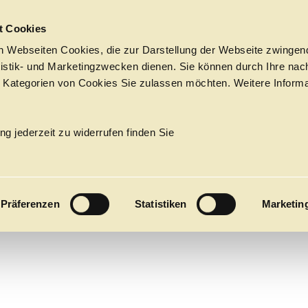
Sprungmarken
t Cookies
 Webseiten Cookies, die zur Darstellung der Webseite zwingend
atistik- und Marketingzwecken dienen. Sie können durch Ihre nac
 Kategorien von Cookies Sie zulassen möchten. Weitere Informa
NDERL
PROGRAMM
Tickets &
→
BALLETT
Suche
Ihr Besuch
Termine
ng jederzeit zu widerrufen finden Sie
KALENDER
Alexei Ratmansky
PROGRAM
Präferenzen
Statistiken
Marketin
Alle
Oper
Ballett
Konzert
ÜBER UNS
27
Premieren
Repertoire
Konzerte
Fes
Ballett
Orchester
Die Hamburgische Staa