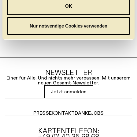
u
OK
s
w
a
Nur notwendige Cookies verwenden
h
l
NEWSLETTER
Einer für Alle. Und nichts mehr verpassen! Mit unserem
neuen Gesamt-Newsletter.
Jetzt anmelden
PRESSE
KONTAKT
DANKE
JOBS
KARTENTELEFON:
+49 (0) 40 35 68 68