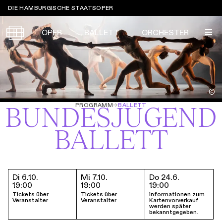
Sprungmarken
DIE HAMBURGISCHE STAATSOPER
OPER
BALLETT
ORCHESTER
Tickets &
©
Suche
Ihr Besuch
Termine
PROGRAMM
→
BALLETT
BUNDESJUGEND
KALENDER
BALLETT
PROGRAMM
Alle
Oper
Ballett
Konzert
ÜBER UNS
Spielzeit 2026/2027
Premieren
SERVICE
Di 6.10.
Mi 7.10.
Do 24.6.
Termine & Tickets
19:00
19:00
19:00
Repertoire
Konzerte
Festivals
Oper
Ballett
Orchester
Tickets über
Tickets über
Informationen zum
Veranstalter
Veranstalter
Kartenvorverkauf
DANKE
MEIN KONTO
werden später
CLICK in
Die Hamburgische Staatsoper
Tickets & Preise
Ihr Besuch
Abos
bekanntgegeben.