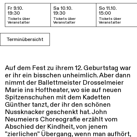
Führungen
Jobs
Kontakt
Fr 9.10.
Sa 10.10.
So 11.10.
Termine & Tickets
19:30
19:30
15:00
Tickets über
Tickets über
Tickets über
Veranstalter
Veranstalter
Veranstalter
Terminübersicht
Auf dem Fest zu ihrem 12. Geburtstag war
er ihr ein bisschen unheimlich. Aber dann
nimmt der Ballettmeister Drosselmeier
Marie ins Hoftheater, wo sie auf neuen
Spitzenschuhen mit dem Kadetten
Günther tanzt, der ihr den schönen
Nussknacker geschenkt hat. John
Neumeiers Choreografie erzählt vom
Abschied der Kindheit, von jenem
"zierlichen" Übergang, wenn man aufhört,