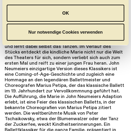
a
ein paar glänzende, rosafarbene Spitzenschuhe
geschenkt bekommt. Damit steht ihrem Wunsch,
u
einmal so schön tanzen zu können wie ihre Schwester
OK
s
Louise, nichts mehr im Wege. In ihrem Traum erscheint
w
der exzentrische Ballettmeister Drosselmeier und führt
sie behutsam in die geheimnisvolle Welt des Theaters
a
Nur notwendige Cookies verwenden
ein. Marie sieht bei einer Probe am Hoftheater zu, erlebt
h
eine Aufführung mit einer Vielzahl farbenfroher Tänze
l
und lernt dabei selbst das Tanzen. Im Verlauf des
Stücks entdeckt die kindliche Marie nicht nur die Welt
des Theaters für sich, sondern verliebt sich auch zum
ersten Mal und reift zu einer jungen Frau heran. John
Neumeiers einzigartige Version dieses Klassikers ist
eine Coming-of-Age-Geschichte und zugleich eine
Hommage an den legendären Ballettmeister und
Choreografen Marius Petipa, der das klassische Ballett
im 19. Jahrhundert zur Vervollkommnung geführt hat.
Die Aufführung, die Marie in John Neumeiers Adaption
erlebt, ist eine Feier des klassischen Balletts, in der
bekannte Choreograﬁen von Marius Petipa zitiert
werden. Die weltberühmte Musik von Peter
Tschaikowsky, etwa der Blumenwalzer oder der Tanz
der Zuckerfee, weckt Kindheitserinnerungen. Ein
Ballettklassiker für die ganze Familie, präsentiert in