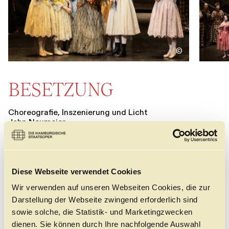
©
BESETZUNG
Choreografie, Inszenierung und Licht
John Neumeier
Musik
Peter Tschaikowsky
Bühnenbild und Kostüme
Jürgen Rose
Diese Webseite verwendet Cookies
Wir verwenden auf unseren Webseiten Cookies, die zur
Musikalische Leitung
Darstellung der Webseite zwingend erforderlich sind
Omer Meir Wellber
16.12.26 /
17.12.26 /
22.12.26 /
2
sowie solche, die Statistik- und Marketingzwecken
Orchester
dienen. Sie können durch Ihre nachfolgende Auswahl