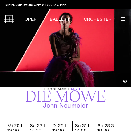
Sprungmarken
DIE HAMBURGISCHE STAATSOPER
OPER
BALLETT
ORCHESTER
Tickets &
Suche
Ihr Besuch
Termine
KALENDER
PROGRAMM
©
Alle
Oper
Ballett
Konzert
PROGRAMM
→
BALLETT
DIE MÖWE
ÜBER UNS
Spielzeit 2026/2027
Premieren
SERVICE
John Neumeier
Repertoire
Konzerte
Festivals
Oper
Ballett
Orchester
DANKE
MEIN KONTO
CLICK in
Die Hamburgische Staatsoper
Tickets & Preise
Ihr Besuch
Abos
Mi 20.1.
Sa 23.1.
Di 26.1.
So 31.1.
So 28.3.
Termine & Tickets
19:30
19:30
19:30
17:00
18:00