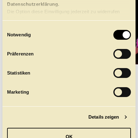
Datenschutzerklärung.
Die Option diese Einwilligung jederzeit zu widerrufen
finden Sie
hier.
E
Notwendig
i
n
w
Präferenzen
©
i
l
l
Statistiken
DAS STÜCK
i
g
Marketing
u
SPIELSTÄTTE
n
Staatsoper, Großes Haus
g
DAUER
150 Min
Details zeigen
s
PAUSE
a
1 Pause: 25 Min / 1. Akt: 70 Min, 2. Akt: 60
u
ALTERSEMPFEHLUNG
OK