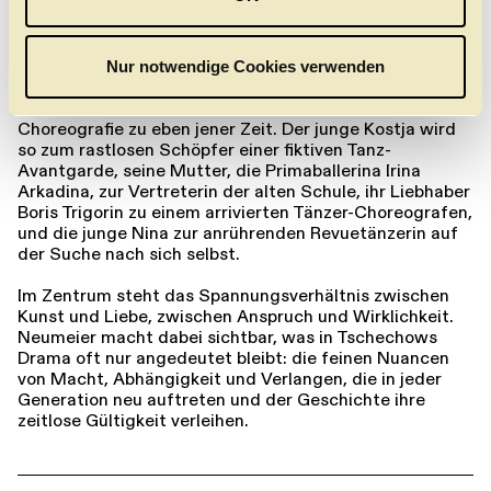
ab 13 Jahren / Klasse 8
s
w
Ist Anton Tschechows literarische Vorlage ein Stück
a
über das Theater und das Schreiben im zaristischen
Nur notwendige Cookies verwenden
h
Russland zur Jahrhundertwende, so ist John Neumeiers
Die Möwe
ein Stück über das Ballett, den Tanz und die
l
Choreograﬁe zu eben jener Zeit. Der junge Kostja wird
so zum rastlosen Schöpfer einer ﬁktiven Tanz-
Avantgarde, seine Mutter, die Primaballerina Irina
Arkadina, zur Vertreterin der alten Schule, ihr Liebhaber
Boris Trigorin zu einem arrivierten Tänzer-Choreografen,
und die junge Nina zur anrührenden Revuetänzerin auf
der Suche nach sich selbst.
Im Zentrum steht das Spannungsverhältnis zwischen
Kunst und Liebe, zwischen Anspruch und Wirklichkeit.
Neumeier macht dabei sichtbar, was in Tschechows
Drama oft nur angedeutet bleibt: die feinen Nuancen
von Macht, Abhängigkeit und Verlangen, die in jeder
Generation neu auftreten und der Geschichte ihre
zeitlose Gültigkeit verleihen.