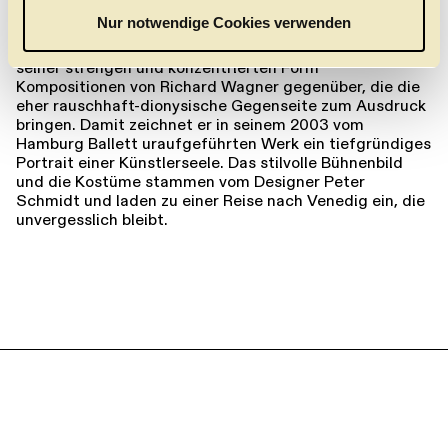
Um die Dualität im Wesen von Aschenbach zu
a
Nur notwendige Cookies verwenden
verdeutlichen, stellt John Neumeier in seinem Ballett
h
das "Musikalische Opfer" von Johann Sebastian Bach in
l
seiner strengen und konzentrierten Form
Kompositionen von Richard Wagner gegenüber, die die
eher rauschhaft-dionysische Gegenseite zum Ausdruck
bringen. Damit zeichnet er in seinem 2003 vom
Hamburg Ballett uraufgeführten Werk ein tiefgründiges
Portrait einer Künstlerseele. Das stilvolle Bühnenbild
und die Kostüme stammen vom Designer Peter
Schmidt und laden zu einer Reise nach Venedig ein, die
unvergesslich bleibt.