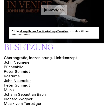
Anzeigen
Bitte
akzeptieren Sie Marketing-Cookies
, um das Video
anzuschauen.
BESETZUNG
Choreografie, Inszenierung, Lichtkonzept
John Neumeier
Bühnenbild
Peter Schmidt
Kostüme
John Neumeier
Peter Schmidt
Musik
Johann Sebastian Bach
Richard Wagner
Musik vom Tonträger