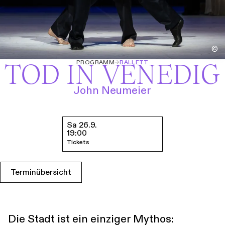
Führungen
Jobs
Kontakt
©
PROGRAMM
→
BALLETT
TOD IN VENEDIG
John Neumeier
Sa 26.9.
Termine & Tickets
19:00
Tickets
Terminübersicht
Die Stadt ist ein einziger Mythos: