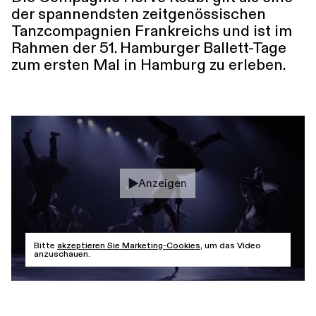
der spannendsten zeitgenössischen
Führungen
Jobs
Kontakt
Tanzcompagnien Frankreichs und ist im
Rahmen der 51. Hamburger Ballett-Tage
zum ersten Mal in Hamburg zu erleben.
Anzeigen
Bitte
akzeptieren Sie Marketing-Cookies
, um das Video
anzuschauen.