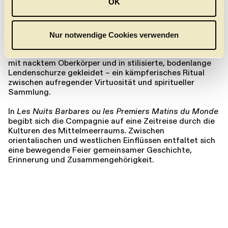
OK
zuvor noch keiner auf einer Bühne gestanden hatte. Die
s
Gruppe besteht überwiegend aus Streetdancern und
w
Hip-Hoppern, die eine völlig eigene, kraftvolle
a
Bewegungssprache entwickelt haben und sich durch
Nur notwendige Cookies verwenden
h
eine unvergleichliche Athletik und Grazie auszeichnen.
Auf der Bühne zelebrieren die akrobatischen Tänzer –
l
mit nacktem Oberkörper und in stilisierte, bodenlange
Lendenschurze gekleidet – ein kämpferisches Ritual
zwischen aufregender Virtuosität und spiritueller
Sammlung.
In
Les Nuits Barbares ou les Premiers Matins du Monde
begibt sich die Compagnie auf eine Zeitreise durch die
Kulturen des Mittelmeerraums. Zwischen
orientalischen und westlichen Einflüssen entfaltet sich
eine bewegende Feier gemeinsamer Geschichte,
Erinnerung und Zusammengehörigkeit.