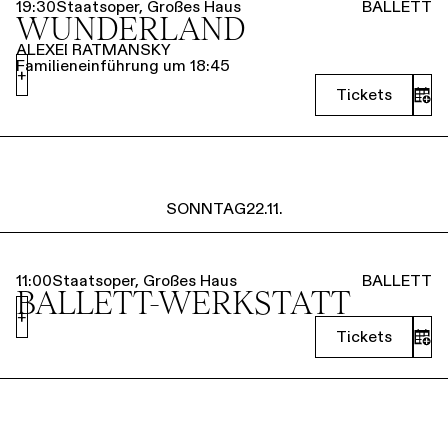
19:30
Staatsoper, Großes Haus
BALLETT
WUNDERLAND
ALEXEI RATMANSKY
Familieneinführung um 18:45
+
Tickets
SONNTAG
22.11.
11:00
Staatsoper, Großes Haus
BALLETT
BALLETT-WERKSTATT
+
Tickets