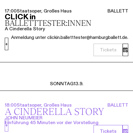
17:00
Staatsoper, Großes Haus
BALLETT
CLICK in
BALLETT­TESTER:INNEN
A Cinderella Story
Anmeldung unter clickin.balletttester@hamburgballett.de.
+
Tickets
SONNTAG
13.9.
18:00
Staatsoper, Großes Haus
BALLETT
A CINDERELLA STORY
JOHN NEUMEIER
Einführung 45 Minuten vor der Vorstellung
+
Tickets