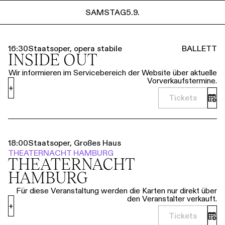
Führungen
Jobs
Kontakt
SAMSTAG
5.9.
SAMSTAG
5.9.
16:30
Staatsoper, opera stabile
BALLETT
INSIDE OUT
Wir informieren im Servicebereich der Website über aktuelle
Vorverkaufstermine.
+
Tickets
18:00
Staatsoper, Großes Haus
THEATERNACHT HAMBURG
THEATER­NACHT
HAMBURG
Für diese Veranstaltung werden die Karten nur direkt über
den Veranstalter verkauft.
+
Tickets