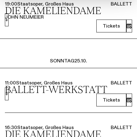
19:00
Staatsoper, Großes Haus
BALLETT
DIE KAMELIEN­DAME
JOHN NEUMEIER
+
Tickets
SONNTAG
25.10.
11:00
Staatsoper, Großes Haus
BALLETT
BALLETT-WERKSTATT
+
Tickets
16:30
Staatsoper, Großes Haus
BALLETT
DIE KAMELIEN­DAME