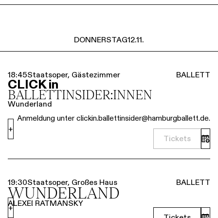
DONNERSTAG
12.11.
18:45
Staatsoper, Gästezimmer
BALLETT
CLICK in
BALLETT­INSIDER:INNEN
Wunderland
Anmeldung unter clickin.ballettinsider@hamburgballett.de.
+
Tickets
19:30
Staatsoper, Großes Haus
BALLETT
WUNDERLAND
ALEXEI RATMANSKY
+
Tickets