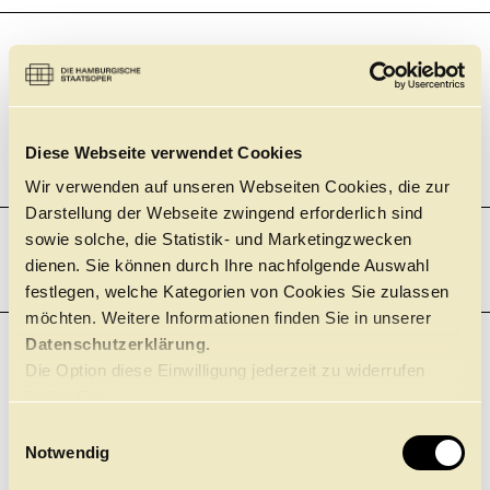
19:00
Staatsoper, Großes Haus
BALLETT
DIE KAMELIEN­DAME
JOHN NEUMEIER
Einführung 45 Minuten vor der Vorstellung
+
Diese Webseite verwendet Cookies
Tickets
Wir verwenden auf unseren Webseiten Cookies, die zur
Darstellung der Webseite zwingend erforderlich sind
sowie solche, die Statistik- und Marketingzwecken
dienen. Sie können durch Ihre nachfolgende Auswahl
DONNERSTAG
22.10.
festlegen, welche Kategorien von Cookies Sie zulassen
möchten. Weitere Informationen finden Sie in unserer
Datenschutzerklärung.
19:00
BALLETT
Die Option diese Einwilligung jederzeit zu widerrufen
Ballettzentrum Hamburg – John Neumeier
CLICK in
finden Sie
TANZ FÜR MICH
hier.
E
Notwendig
Wir informieren im Servicebereich der Website über aktuelle
i
Vorverkaufstermine.
n
+