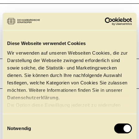
19:00
Staatsoper, Großes Haus
BALLETT
DIE KAMELIEN­DAME
JOHN NEUMEIER
Einführung 45 Minuten vor der Vorstellung
+
Diese Webseite verwendet Cookies
Tickets
Wir verwenden auf unseren Webseiten Cookies, die zur
Darstellung der Webseite zwingend erforderlich sind
sowie solche, die Statistik- und Marketingzwecken
dienen. Sie können durch Ihre nachfolgende Auswahl
DONNERSTAG
22.10.
festlegen, welche Kategorien von Cookies Sie zulassen
möchten. Weitere Informationen finden Sie in unserer
Datenschutzerklärung.
19:00
BALLETT
Die Option diese Einwilligung jederzeit zu widerrufen
Ballettzentrum Hamburg – John Neumeier
CLICK in
finden Sie
TANZ FÜR MICH
hier.
E
Notwendig
Wir informieren im Servicebereich der Website über aktuelle
i
Vorverkaufstermine.
n
+