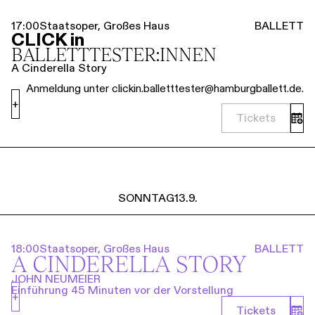
17:00
Staatsoper, Großes Haus
BALLETT
CLICK in
BALLETT­TESTER:INNEN
A Cinderella Story
Anmeldung unter clickin.balletttester@hamburgballett.de.
+
Tickets
SONNTAG
13.9.
18:00
Staatsoper, Großes Haus
BALLETT
A CINDERELLA STORY
JOHN NEUMEIER
Einführung 45 Minuten vor der Vorstellung
+
Tickets