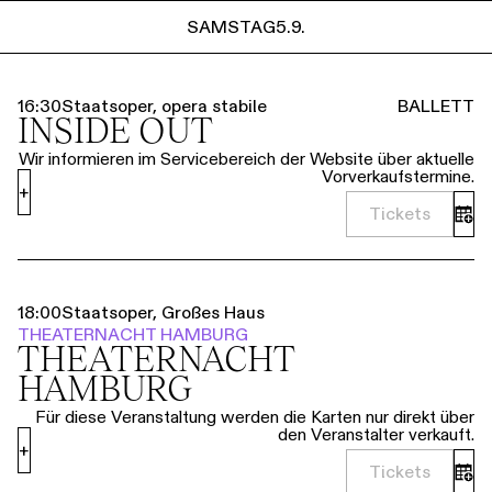
Führungen
Jobs
Kontakt
SAMSTAG
5.9.
SAMSTAG
5.9.
16:30
Staatsoper, opera stabile
BALLETT
INSIDE OUT
Wir informieren im Servicebereich der Website über aktuelle
Vorverkaufstermine.
+
Tickets
18:00
Staatsoper, Großes Haus
THEATERNACHT HAMBURG
THEATER­NACHT
HAMBURG
Für diese Veranstaltung werden die Karten nur direkt über
den Veranstalter verkauft.
+
Tickets