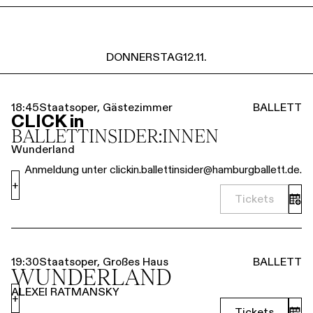
DONNERSTAG
12.11.
18:45
Staatsoper, Gästezimmer
BALLETT
CLICK in
BALLETT­INSIDER:INNEN
Wunderland
Anmeldung unter clickin.ballettinsider@hamburgballett.de.
+
Tickets
19:30
Staatsoper, Großes Haus
BALLETT
WUNDERLAND
ALEXEI RATMANSKY
+
Tickets