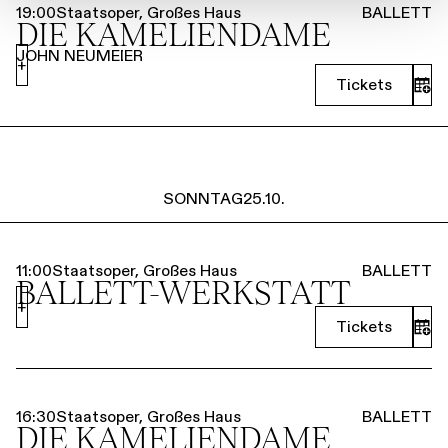
19:00
Staatsoper, Großes Haus
BALLETT
DIE KAMELIEN­DAME
JOHN NEUMEIER
+
Tickets
SONNTAG
25.10.
11:00
Staatsoper, Großes Haus
BALLETT
BALLETT-WERKSTATT
+
Tickets
16:30
Staatsoper, Großes Haus
BALLETT
DIE KAMELIEN­DAME