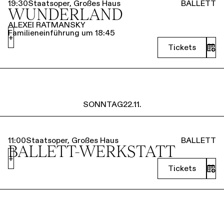
19:30
Staatsoper, Großes Haus
BALLETT
WUNDERLAND
ALEXEI RATMANSKY
Familieneinführung um 18:45
+
Tickets
SONNTAG
22.11.
11:00
Staatsoper, Großes Haus
BALLETT
BALLETT-WERKSTATT
+
Tickets