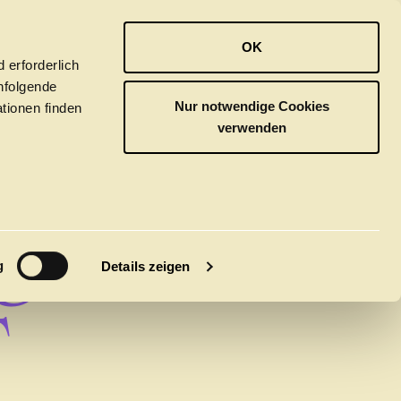
OPER
BALLETT
ORCHESTER
OK
 erforderlich
hfolgende
Nur notwendige Cookies
tionen finden
verwenden
R
G
M
g
Details zeigen
T
tivals
CLICK in
tsoper