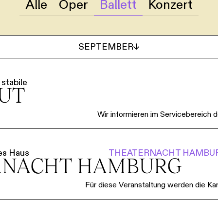
SERVICE
Alle
Oper
Ballett
Konzert
DANKE
MEIN KONTO
eise
Ihr Besuch
Abos
Führungen
Job
SEPTEMBER
↓
→
SEPTEMBER
↓
stabile
OUT
Wir informieren im Servicebereich d
es Haus
THEATERNACHT HAMBU
­NACHT HAMBURG
Für diese Veranstaltung werden die Kart