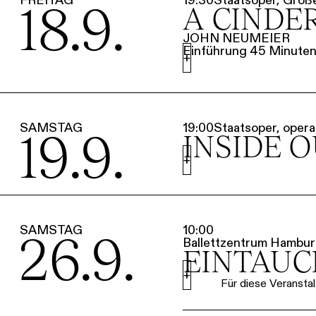
18.9.
A CINDE
JOHN NEUMEIER
Einführung 45 Minuten 
+
SAMSTAG
19:00
Staatsoper, opera 
19.9.
INSIDE 
+
SAMSTAG
10:00
26.9.
Ballettzentrum Hambur
EINTAUC
+
Für diese Veranstal