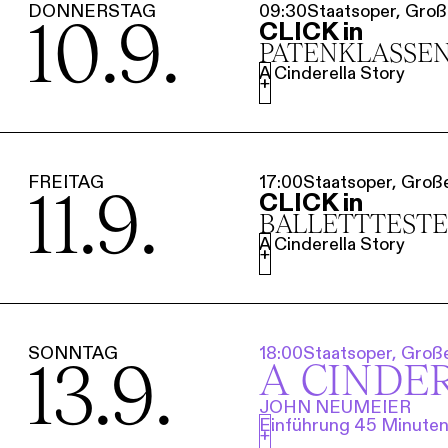
DONNERSTAG
09:30
Staatsoper, Gro
10.9.
CLICK in
PATENKLASSEN
A Cinderella Story
+
FREITAG
17:00
Staatsoper, Groß
11.9.
CLICK in
BALLETT­TEST
A Cinderella Story
+
SONNTAG
18:00
Staatsoper, Groß
13.9.
A CINDE
JOHN NEUMEIER
Einführung 45 Minuten 
+