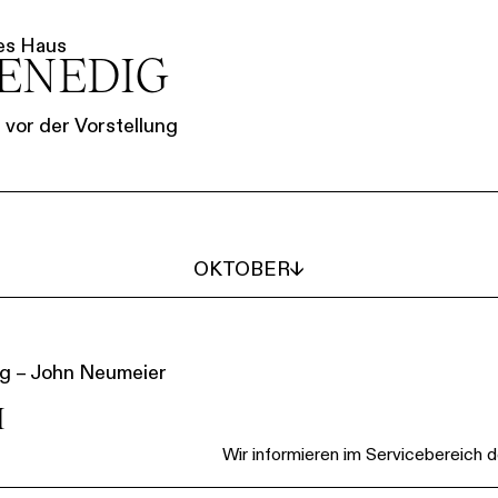
es Haus
VENEDIG
vor der Vorstellung
OKTOBER
↓
g – John Neumeier
H
Wir informieren im Servicebereich d