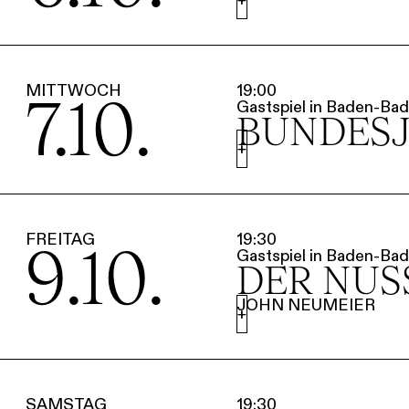
MITTWOCH
19:00
7.10.
Gastspiel in Baden-Bad
BUNDES
+
FREITAG
19:30
9.10.
Gastspiel in Baden-Bad
DER NUS
JOHN NEUMEIER
+
SAMSTAG
19:30