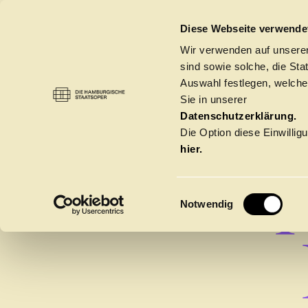
DIE HAMBURGISCHE STAATSOPER
Diese Webseite verwende
Wir verwenden auf unseren
sind sowie solche, die St
Auswahl festlegen, welche
Sie in unserer
Datenschutzerklärung.
Die Option diese Einwilligu
hier.
E
Notwendig
i
n
w
Spielzeit 2026/20
i
l
l
Oper