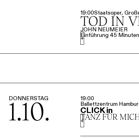
19:00
Staatsoper, Groß
TOD IN 
JOHN NEUMEIER
Einführung 45 Minuten 
+
DONNERSTAG
19:00
1.10.
Ballettzentrum Hambur
CLICK in
TANZ FÜR MIC
+