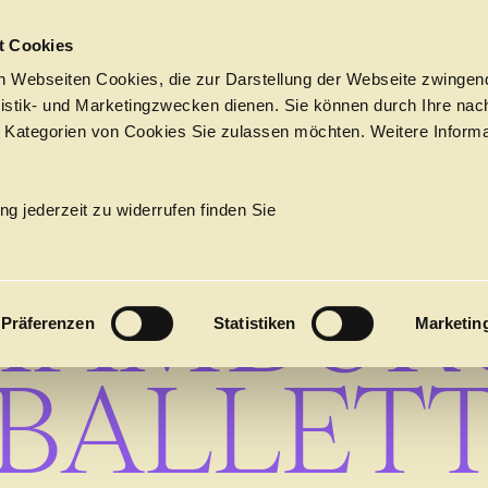
Sprungmarken
t Cookies
 Webseiten Cookies, die zur Darstellung der Webseite zwingend
atistik- und Marketingzwecken dienen. Sie können durch Ihre nac
 Kategorien von Cookies Sie zulassen möchten. Weitere Informa
KALENDE
KALENDER
Tickets &
→
BALLETT
Suche
Ihr Besuch
Termine
ng jederzeit zu widerrufen finden Sie
KALENDER
HAMBUR
PROGRAM
Präferenzen
Statistiken
Marketin
Alle
Oper
Ballett
Konzert
BALLET
ÜBER UNS
27
Premieren
Repertoire
Konzerte
Fes
Ballett
Orchester
Die Hamburgische Staa