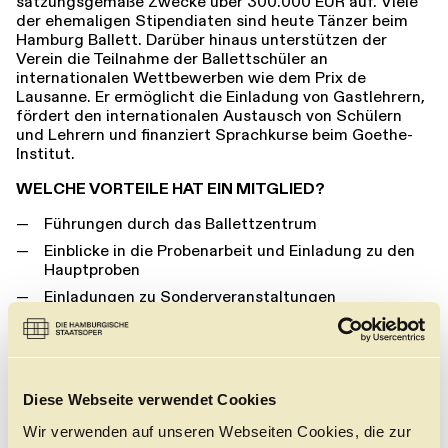
satzungsgemäße Zwecke über 300.000 EUR auf. Viele
der ehemaligen Stipendiaten sind heute Tänzer beim
Hamburg Ballett. Darüber hinaus unterstützen der
Verein die Teilnahme der Ballettschüler an
internationalen Wettbewerben wie dem Prix de
Lausanne. Er ermöglicht die Einladung von Gastlehrern,
fördert den internationalen Austausch von Schülern
und Lehrern und finanziert Sprachkurse beim Goethe-
Institut.
WELCHE VORTEILE HAT EIN MITGLIED?
Führungen durch das Ballettzentrum
Einblicke in die Probenarbeit und Einladung zu den
Hauptproben
Einladungen zu Sonderveranstaltungen
Vorrangige Behandlung bei Kartenbestellungen für
Ballett-Werkstätten und Ballettpremieren u. a.
Spendenkonto
Deutsche Bank AG, Hamburg
Diese Webseite verwendet Cookies
IBAN: DE73 2007 0024 0463 2733 00
Wir verwenden auf unseren Webseiten Cookies, die zur
BIC: DEUTDEDBHAM