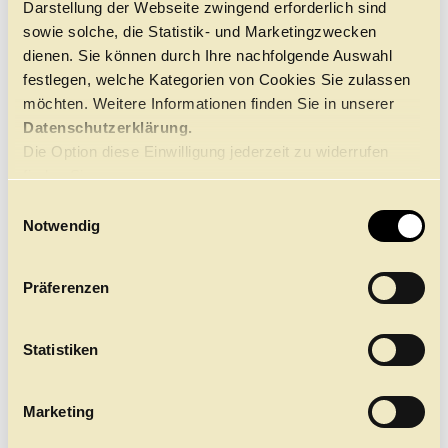
Darstellung der Webseite zwingend erforderlich sind
Antragsformular auf Mitgliedschaft –
Download
sowie solche, die Statistik- und Marketingzwecken
dienen. Sie können durch Ihre nachfolgende Auswahl
Homepage Freunde des Ballettzentrums
festlegen, welche Kategorien von Cookies Sie zulassen
möchten. Weitere Informationen finden Sie in unserer
Datenschutzerklärung.
Die Option diese Einwilligung jederzeit zu widerrufen
finden Sie
hier.
E
BALLETTFREUNDE HAMBURG E.V.
Notwendig
i
n
1976 wurden die Ballettfreunde Hamburg
w
e.V. gegründet. Sie unterstützen den Ballettnachwuchs
Präferenzen
mit Stipendien und Sachmitteln sowie die Produktion
i
"Junge Choreograf:innen"
.
l
l
Statistiken
WELCHE VORTEILE HAT EIN MITGLIED?
i
Führung durchs Ballettzentrum
g
Marketing
Einsicht in die ProbenarbeitSonderveranstaltungen
u
– z.B. Künstlergespräche mit Tänzern
n