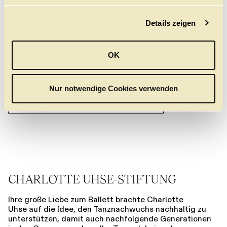
Teilnahme an Ballettreisen
g
Besuche von Bühnen- oder Hauptproben des
Details zeigen
s
Hamburg Ballett u.a.
a
u
Spendenkonto
OK
Postbank Hamburg
s
IBAN: DE80200100200002759204
w
BIC: PBNKDEFF
a
Nur notwendige Cookies verwenden
h
Homepage Ballettfreunde Hamburg
l
CHARLOTTE UHSE-STIFTUNG
Ihre große Liebe zum Ballett brachte Charlotte
Uhse auf die Idee, den Tanznachwuchs nachhaltig zu
unterstützen, damit auch nachfolgende Generationen