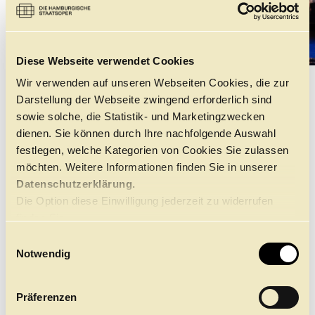
©
Diese Webseite verwendet Cookies
Wir verwenden auf unseren Webseiten Cookies, die zur
DAS STÜCK
Darstellung der Webseite zwingend erforderlich sind
sowie solche, die Statistik- und Marketingzwecken
dienen. Sie können durch Ihre nachfolgende Auswahl
ALTERSEMPFEHLUNG
festlegen, welche Kategorien von Cookies Sie zulassen
ab 14 Jahren / Klasse 9
möchten. Weitere Informationen finden Sie in unserer
Datenschutzerklärung.
Mit dem Drama "Die Glasmenagerie" legte Tennessee
Die Option diese Einwilligung jederzeit zu widerrufen
Williams den Grundstein für seinen Ruhm als einer der
bedeutendsten US-Schriftsteller des 20. Jahrhunderts.
finden Sie
Obwohl der Erfolg dieser Produktion am Broadway für
hier.
E
den 33-jährigen Autor völlig unerwartet war, hatte er
Notwendig
mit großer Zielstrebigkeit auf die Premiere
i
hingearbeitet. Williams hatte den Anspruch, mit seinem
n
Drama eine neue Form des Theaters zu zeigen. Er wollte
w
das Wesen des Menschen greifbar machen, indem er
Präferenzen
i
die Szenen als "Memory Play" aus der Perspektive