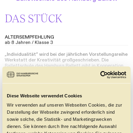
Führungen
Jobs
Kontakt
DAS STÜCK
ALTERSEMPFEHLUNG
ab 8 Jahren / Klasse 3
„Individualität“ wird bei der jährlichen Vorstellungsreihe
Werkstatt der Kreativität großgeschrieben. Die
Ballettschule des Hamburg Ballett gibt in Kooperation
mit dem Ernst Deutsch Theater ihren Absolvent:innen
eine Bühne, um ihre Abschlussarbeiten im Fach
Tanzkomposition dem Publikum nahe zu bringen. Die
aufstreben- den Künstler:innen erarbeiten ihr Konzept,
von Musik bis Kostüm und Licht, eigenständig und
Diese Webseite verwendet Cookies
zeigen ihre Sichtweise auf den Tanz. Der hohe
Standard an tänzerischer und choreografischer Arbeit
Wir verwenden auf unseren Webseiten Cookies, die zur
ist bereits zum 16. Mal in zwei verschiedenen
Darstellung der Webseite zwingend erforderlich sind
Programmen zu erleben, wobei einige der Kernaspekte
sowie solche, die Statistik- und Marketingzwecken
der Talentschmiede des Hamburg Ballett zum
dienen. Sie können durch Ihre nachfolgende Auswahl
Vorschein kommen: vielseitige Bewegungssprachen und