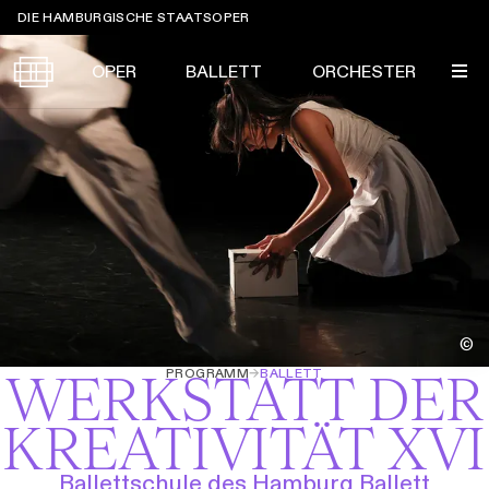
Sprungmarken
DIE HAMBURGISCHE STAATSOPER
OPER
BALLETT
ORCHESTER
Tickets &
Suche
Ihr Besuch
Termine
KALENDER
PROGRAMM
Alle
Oper
Ballett
Konzert
ÜBER UNS
©
Spielzeit 2026/2027
Premieren
PROGRAMM
→
BALLETT
WERKSTATT DER
SERVICE
Repertoire
Konzerte
Festivals
Oper
Ballett
Orchester
KREATIVITÄT XVI
DANKE
MEIN KONTO
CLICK in
Die Hamburgische Staatsoper
Tickets & Preise
Ihr Besuch
Abos
Ballettschule des Hamburg Ballett