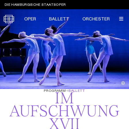
Sprungmarken
DIE HAMBURGISCHE STAATSOPER
OPER
BALLETT
ORCHESTER
Tickets &
Suche
Ihr Besuch
Termine
KALENDER
PROGRAMM
©
Alle
Oper
Ballett
Konzert
ÜBER UNS
PROGRAMM
→
BALLETT
IM
Spielzeit 2026/2027
Premieren
SERVICE
AUFSCHWUNG
Repertoire
Konzerte
Festivals
Oper
Ballett
Orchester
XVII
DANKE
MEIN KONTO
CLICK in
Die Hamburgische Staatsoper
Tickets & Preise
Ihr Besuch
Abos