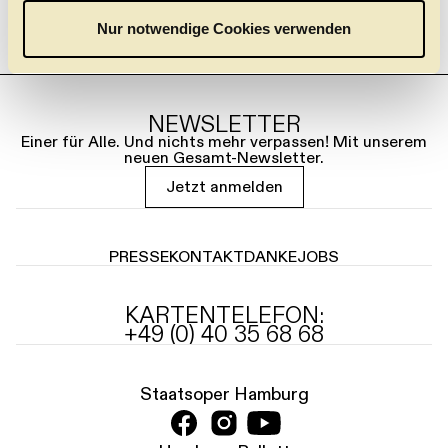
a
Nur notwendige Cookies verwenden
h
l
NEWSLETTER
Einer für Alle. Und nichts mehr verpassen! Mit unserem
neuen Gesamt-Newsletter.
Jetzt anmelden
PRESSE
KONTAKT
DANKE
JOBS
KARTENTELEFON:
+49 (0) 40 35 68 68
Staatsoper Hamburg