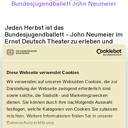
Bundesjugendballett John Neumeier
Führungen
Jobs
Kontakt
Jeden Herbst ist das
Bundesjugendballett – John Neumeier im
Ernst Deutsch Theater zu erleben und
stellt dem Hamburger Publikum unter
dem Titel „Im Aufschwung“ die neuen
Talente der jungen Compagnie vor. In der
mittlerweile siebzehnten Ausgabe der
Diese Webseite verwendet Cookies
etablierten Reihe präsentieren die
Tänzer:innen gemeinsam mit jungen
Wir verwenden auf unseren Webseiten Cookies, die zur
Musiker:innen und Sänger:innen an vier
Darstellung der Webseite zwingend erforderlich sind
Abenden, was sie in den ersten Monaten
sowie solche, die Statistik- und Marketingzwecken
ihrer Zusammenarbeit erarbeitet haben.
dienen. Sie können durch Ihre nachfolgende Auswahl
festlegen, welche Kategorien von Cookies Sie zulassen
DAS STÜCK
möchten. Weitere Informationen finden Sie in unserer
Datenschutzerklärung.