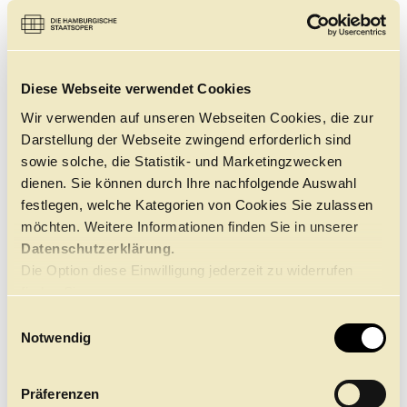
neuen Vermittlungsformats "CLICK in"
Führungen
Jobs
Kontakt
großen Wert darauf, seinem Publikum
Begegnungen und Gespräche mit
Künstler:innen des Hauses zu
Diese Webseite verwendet Cookies
ermöglichen. Zum
Wir verwenden auf unseren Webseiten Cookies, die zur
Eröffnungswochenende "3 Tage wach"
Darstellung der Webseite zwingend erforderlich sind
stellen der Stellvertretende
sowie solche, die Statistik- und Marketingzwecken
Ballettdirektor Lloyd Riggins und
dienen. Sie können durch Ihre nachfolgende Auswahl
Ballettbetriebsdirektor Nicolas Hartmann
festlegen, welche Kategorien von Cookies Sie zulassen
die Pläne für die Ballett-Spielzeit 2025/26
möchten. Weitere Informationen finden Sie in unserer
vor.
Datenschutzerklärung.
Das Stück
Die Option diese Einwilligung jederzeit zu widerrufen
finden Sie
hier.
E
ALTERSEMPFEHLUNG
Notwendig
i
Ab 12 Jahre
n
w
Präferenzen
i