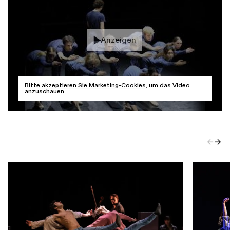
Anzeigen
Bitte
akzeptieren Sie Marketing-Cookies
, um das Video
anzuschauen.
←
→