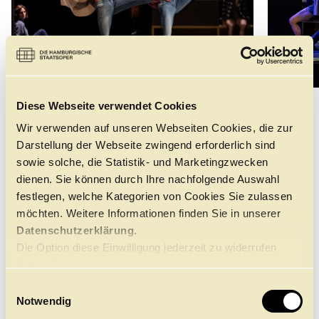
©
Diese Webseite verwendet Cookies
DAS STÜCK
Wir verwenden auf unseren Webseiten Cookies, die zur
Darstellung der Webseite zwingend erforderlich sind
sowie solche, die Statistik- und Marketingzwecken
PAUSE
dienen. Sie können durch Ihre nachfolgende Auswahl
1 Pause
festlegen, welche Kategorien von Cookies Sie zulassen
Der erste Akt präsentiert ein von Kevin Haigen
möchten. Weitere Informationen finden Sie in unserer
kuratiertes tänzerisches Mosaik mit Choreografien von
Datenschutzerklärung.
John Neumeier und Raymond Hilbert zu live
Die Option diese Einwilligung jederzeit zu widerrufen
interpretierter Kammermusik unter anderem von Dmitri
finden Sie
Schostakowitsch und Frédéric Chopin. Ein besonderer
Höhepunkt ist die Wiederaufnahme von „No Man Is an
hier.
E
Island“ – ein Pas de deux, basierend auf dem
Notwendig
i
gleichnamigen Gedicht von John Donne, das Neumeier