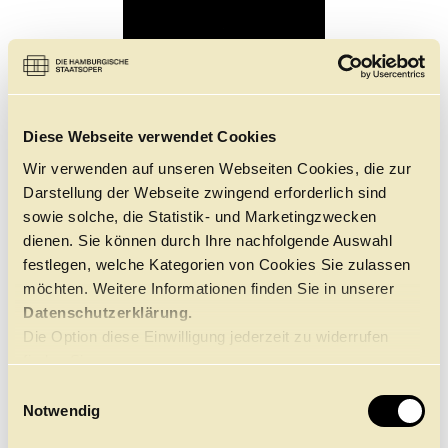
Diese Webseite verwendet Cookies
Wir verwenden auf unseren Webseiten Cookies, die zur
Darstellung der Webseite zwingend erforderlich sind
sowie solche, die Statistik- und Marketingzwecken
dienen. Sie können durch Ihre nachfolgende Auswahl
festlegen, welche Kategorien von Cookies Sie zulassen
©
möchten. Weitere Informationen finden Sie in unserer
Datenschutzerklärung.
Die Option diese Einwilligung jederzeit zu widerrufen
finden Sie
Gigi Hyatt, Leiterin der Ballettschule des Hamburg
hier.
Ballett:
E
„
Claude Bessy spielte eine entscheidende Rolle bei der
Notwendig
i
Pflege der tiefen und dauerhaften Verbindung zwischen
n
der Ballettschule des Hamburg Ballett und der