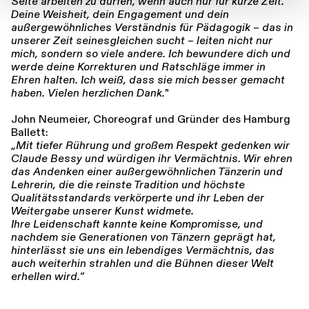
Seite arbeiten zu dürfen, wenn auch nur für kurze Zeit.
Deine Weisheit, dein Engagement und dein
außergewöhnliches Verständnis für Pädagogik – das in
unserer Zeit seinesgleichen sucht – leiten nicht nur
mich, sondern so viele andere. Ich bewundere dich und
werde deine Korrekturen und Ratschläge immer in
Ehren halten. Ich weiß, dass sie mich besser gemacht
haben. Vielen herzlichen Dank.
"
John Neumeier, Choreograf und Gründer des Hamburg
Ballett:
„
Mit tiefer Rührung und großem Respekt gedenken wir
Claude Bessy und würdigen ihr Vermächtnis. Wir ehren
das Andenken einer außergewöhnlichen Tänzerin und
Lehrerin, die die reinste Tradition und höchste
Qualitätsstandards verkörperte und ihr Leben der
Weitergabe unserer Kunst widmete.
Ihre Leidenschaft kannte keine Kompromisse, und
nachdem sie Generationen von Tänzern geprägt hat,
hinterlässt sie uns ein lebendiges Vermächtnis, das
auch weiterhin strahlen und die Bühnen dieser Welt
erhellen wird.
“