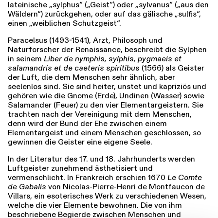
lateinische „sylphus“ („Geist“) oder „sylvanus“ („aus den
Wäldern“) zurückgehen, oder auf das gälische „sulfis“,
einen „weiblichen Schutzgeist“.
Paracelsus (1493-1541), Arzt, Philosoph und
Naturforscher der Renaissance, beschreibt die Sylphen
in seinem
Liber de nymphis, sylphis, pygmaeis et
salamandris et de caeteris spiritibus
(1566) als Geister
der Luft, die dem Menschen sehr ähnlich, aber
seelenlos sind. Sie sind heiter, unstet und kapriziös und
gehören wie die Gnome (Erde), Undinen (Wasser) sowie
Salamander (Feuer) zu den vier Elementargeistern. Sie
trachten nach der Vereinigung mit dem Menschen,
denn wird der Bund der Ehe zwischen einem
Elementargeist und einem Menschen geschlossen, so
gewinnen die Geister eine eigene Seele.
In der Literatur des 17. und 18. Jahrhunderts werden
Luftgeister zunehmend ästhetisiert und
vermenschlicht. In Frankreich erschien 1670
Le Comte
de Gabalis
von Nicolas-Pierre-Henri de Montfaucon de
Villars, ein esoterisches Werk zu verschiedenen Wesen,
welche die vier Elemente bewohnen. Die von ihm
beschriebene Begierde zwischen Menschen und