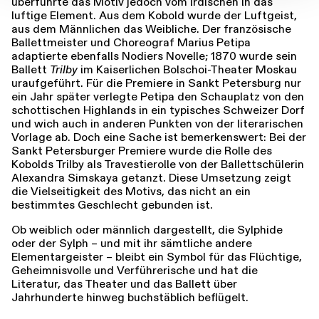
überführte das Motiv jedoch vom irdischen in das
luftige Element. Aus dem Kobold wurde der Luftgeist,
aus dem Männlichen das Weibliche. Der französische
Ballettmeister und Choreograf Marius Petipa
adaptierte ebenfalls Nodiers Novelle; 1870 wurde sein
Ballett
Trilby
im Kaiserlichen Bolschoi-Theater Moskau
uraufgeführt. Für die Premiere in Sankt Petersburg nur
ein Jahr später verlegte Petipa den Schauplatz von den
schottischen Highlands in ein typisches Schweizer Dorf
und wich auch in anderen Punkten von der literarischen
Vorlage ab. Doch eine Sache ist bemerkenswert: Bei der
Sankt Petersburger Premiere wurde die Rolle des
Kobolds Trilby als Travestierolle von der Ballettschülerin
Alexandra Simskaya getanzt. Diese Umsetzung zeigt
die Vielseitigkeit des Motivs, das nicht an ein
bestimmtes Geschlecht gebunden ist.
Ob weiblich oder männlich dargestellt, die Sylphide
oder der Sylph – und mit ihr sämtliche andere
Elementargeister – bleibt ein Symbol für das Flüchtige,
Geheimnisvolle und Verführerische und hat die
Literatur, das Theater und das Ballett über
Jahrhunderte hinweg buchstäblich beflügelt.