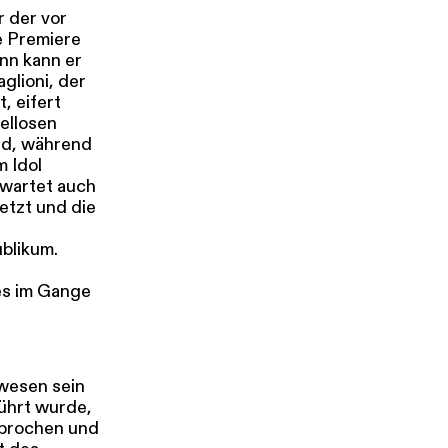
r der vor
se Premiere
ann kann er
s
Kontakt
glioni, der
, eifert
iellosen
nd, während
m Idol
wartet auch
etzt und die
ublikum.
es im Gange
wesen sein
führt wurde,
ebrochen und