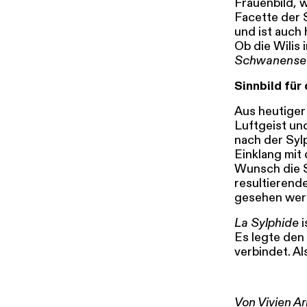
Frauenbild, 
Facette der 
und ist auch 
Ob die Wilis 
Schwanense
Sinnbild für
Aus heutiger 
Luftgeist un
nach der Syl
Einklang mit
Wunsch die S
resultierend
gesehen wer
La Sylphide
i
Es legte den
verbindet. Al
Von Vivien A