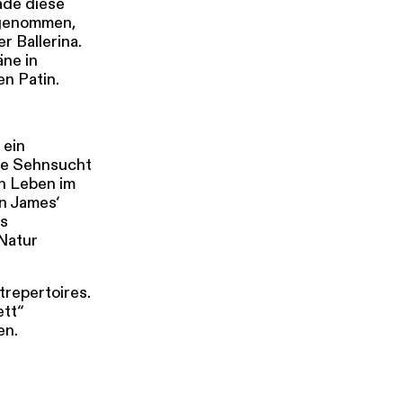
ade diese
fgenommen,
r Ballerina.
äne in
en Patin.
 ein
ine Sehnsucht
en Leben im
n James‘
us
 Natur
trepertoires.
ett“
en.