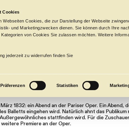
Sprungmarken
t Cookies
 Webseiten Cookies, die zur Darstellung der Webseite zwingend
atistik- und Marketingzwecken dienen. Sie können durch Ihre nac
 Kategorien von Cookies Sie zulassen möchten. Weitere Informa
YLPHIDE: DA
ARTIKEL
→
LA SYLPHIDE: DAS UR-BALLETT
Tickets &
Suche
Ihr Besuch
Termine
ng jederzeit zu widerrufen finden Sie
KALENDER
BALLETT
PROGRAM
Präferenzen
Statistiken
Marketin
Alle
Oper
Ballett
Konzert
ÜBER UNS
. März 1832: ein Abend an der Pariser Oper. Ein Abend, de
27
Premieren
Repertoire
Konzerte
Fes
es Balletts eingehen wird. Natürlich ahnt das Publikum 
 Außergewöhnliches stattfinden wird. Für die Zuschauer 
e weitere Premiere an der Oper.
Ballett
Orchester
Die Hamburgische Staa