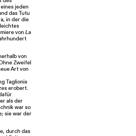
t des
 eines jeden
 und das Tutu
, in der die
leichtes
emiere von
La
Jahrhundert
nerhalb von
 Ohne Zweifel
neue Art von
ng Taglionis
zes erobert.
 dafür
er als der
echnik war so
e; sie war der
te, durch das