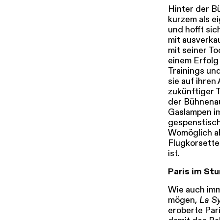
i
Hinter der Bü
g
kurzem als ei
u
und hofft sic
Tickets & Pr
n
mit ausverka
mit seiner To
g
einem Erfolg 
s
Trainings un
a
sie auf ihren
u
zukünftiger 
s
der Bühnenau
w
Gaslampen im
a
gespenstisch
Womöglich ah
h
Flugkorsette
l
ist.
Paris im St
Wie auch imm
mögen,
La S
eroberte Par