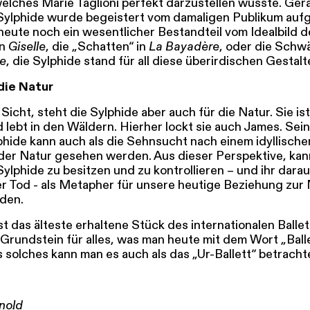
welches Marie Taglioni perfekt darzustellen wusste. Ger
Sylphide wurde begeistert vom damaligen Publikum au
heute noch ein wesentlicher Bestandteil vom Idealbild de
in
Giselle
, die „Schatten“ in
La Bayadère
, oder die Schw
e
, die Sylphide stand für all diese überirdischen Gestalt
 die Natur
Sicht, steht die Sylphide aber auch für die Natur. Sie ist
d lebt in den Wäldern. Hierher lockt sie auch James. Se
phide kann auch als die Sehnsucht nach einem idyllisch
 der Natur gesehen werden. Aus dieser Perspektive, kan
ylphide zu besitzen und zu kontrollieren – und ihr dara
er Tod - als Metapher für unsere heutige Beziehung zur
den.
st das älteste erhaltene Stück des internationalen Ballet
 Grundstein für alles, was man heute mit dem Wort „Ball
s solches kann man es auch als das „Ur-Ballett“ betracht
rnold