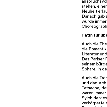
anspruchsvoll
stehen, einen
Neuheit erlau
Danach gab es
wurde immer 
Choreograph
Patin für ü
Auch die The
die Romantik 
Literatur und
Das Pariser 
seinem bürge
Sphäre, in de
Auch die Tats
und dadurch 
Tatsache, das
waren immer 
Sylphiden: e
verkörperte 