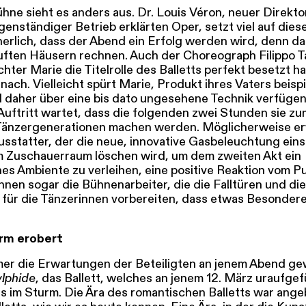
SERVICE
hne sieht es anders aus. Dr. Louis Véron, neuer Direkto
genständiger Betrieb erklärten Oper, setzt viel auf die
DANKE
MEIN KONTO
herlich, dass der Abend ein Erfolg werden wird, denn d
eise
Ihr Besuch
Abos
Führungen
Job
uften Häusern rechnen. Auch der Choreograph Filippo Ta
chter Marie die Titelrolle des Balletts perfekt besetzt hat
nach. Vielleicht spürt Marie, Produkt ihres Vaters beisp
d daher über eine bis dato ungesehene Technik verfüge
 Auftritt wartet, dass die folgenden zwei Stunden sie zu
Tänzergenerationen machen werden. Möglicherweise er
sstatter, der die neue, innovative Gasbeleuchtung eins
 Zuschauerraum löschen wird, um dem zweiten Akt ein
es Ambiente zu verleihen, eine positive Reaktion vom P
nen sogar die Bühnenarbeiter, die die Falltüren und die
 für die Tänzerinnen vorbereiten, dass etwas Besonder
urm erobert
er die Erwartungen der Beteiligten an jenem Abend ge
ylphide
, das Ballett, welches an jenem 12. März uraufge
is im Sturm. Die Ära des romantischen Balletts war ang