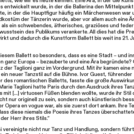
letts, wie wir es heute kennen. Eine Ära, in der die Kuns
 entwickelt wurde, in der die Ballerina den Mittelpunkt
ete, in der die Hauptfigur häufig ein Märchenwesen war
kostüm der Tänzerin wurde, aber vor allem auch eine Ära
h als ein schwebendes, ätherisches, graziöses und feder
usstsein des Publikums verankerte. All dies hat die Pr
rkt und dadurch die Kunstform Ballett bis weit ins 21. 
iesem Ballett so besonders, dass es eine Stadt – und in
en ganz Europa – bezauberte und eine Ära begründete?
z der Taglioni ganz im Vordergrund. Mit ihr kamen eine 
ein neuer Tanzstil auf die Bühne. Ivor Guest, führender
r des romantischen Balletts, fasste die große Auswirku
arie Taglioni hatte Paris durch den Ausdruck ihres Tan
s mit [...] virtuosen Füßen blenden wollte, wurde ihr Stil
cht nur originell zu sein, sondern auch künstlerisch bess
der Opera en vogue war, als sie zuerst dort ankam. Ihre T
 dass diese niemals die Poesie ihres Tanzes überschattet
der Herr ihres Stils.“
ni vereinigte nicht nur Tanz und Handlung, sondern führ