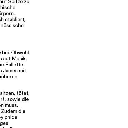
 auf Spitze zu
phische
örpern.
h etabliert,
enössische
e
bei. Obwohl
ls auf Musik,
e Ballette.
n James mit
 höheren
sitzen, tötet,
rt, sowie die
en muss,
. Zudem die
Sylphide
iges