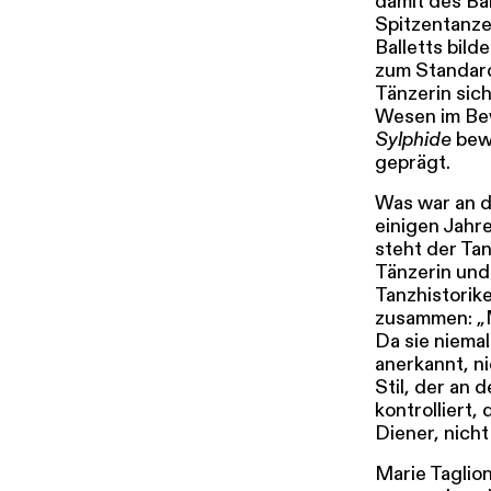
damit des Bal
Spitzentanzes
Balletts bild
zum Standard
Tänzerin sic
Wesen im Bew
Sylphide
bewi
geprägt.
Was war an d
einigen Jahr
steht der Tan
Tänzerin und 
Tanzhistorike
zusammen: „M
Da sie niemal
anerkannt, ni
Stil, der an 
kontrolliert,
Diener, nicht 
Marie Taglio