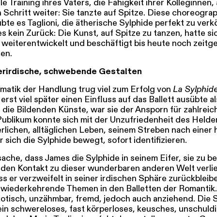
e Training ihres Vaters, die Fähigkeit ihrer Kolleginnen,
 Schritt weiter: Sie tanzte auf Spitze. Diese choreogra
bte es Taglioni, die ätherische Sylphide perfekt zu verk
 kein Zurück: Die Kunst, auf Spitze zu tanzen, hatte sic
weiterentwickelt und beschäftigt bis heute noch zeitg
en.
berirdische, schwebende Gestalten
matik der Handlung trug viel zum Erfolg von
La Sylphid
erst viel später einen Einfluss auf das Ballett ausübte a
 die Bildenden Künste, war sie der Ansporn für zahlreich
Publikum konnte sich mit der Unzufriedenheit des Helde
rlichen, alltäglichen Leben, seinem Streben nach einer
r sich die Sylphide bewegt, sofort identifizieren.
ache, dass James die Sylphide in seinem Eifer, sie zu be
den Kontakt zu dieser wunderbaren anderen Welt verlie
s er verzweifelt in seiner irdischen Sphäre zurückbleib
wiederkehrende Themen in den Balletten der Romantik
xotisch, unzähmbar, fremd, jedoch auch anziehend. Die 
ein schwereloses, fast körperloses, keusches, unschuld