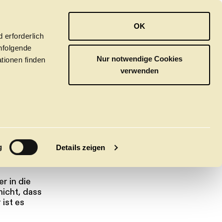
OPER
BALLETT
ORCHESTER
OK
 erforderlich
hfolgende
Nur notwendige Cookies
tionen finden
verwenden
S UR-
M
g
Details zeigen
r in die
tivals
CLICK in
nicht, dass
ist es
tsoper