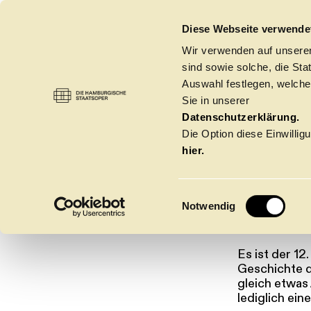
DIE HAMBURGISCHE STAATSOPER
Diese Webseite verwende
Wir verwenden auf unseren
sind sowie solche, die St
Auswahl festlegen, welche
Sie in unserer
LA S
Datenschutzerklärung.
Die Option diese Einwilligu
hier.
E
Notwendig
i
n
w
Es ist der 12
Spielzeit 2026/20
i
Geschichte d
l
gleich etwas
lediglich ein
l
Oper